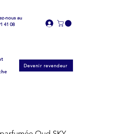
ez-nous au
91 41 08
nt
Devenir revendeur
che
parfumée Oud SKY