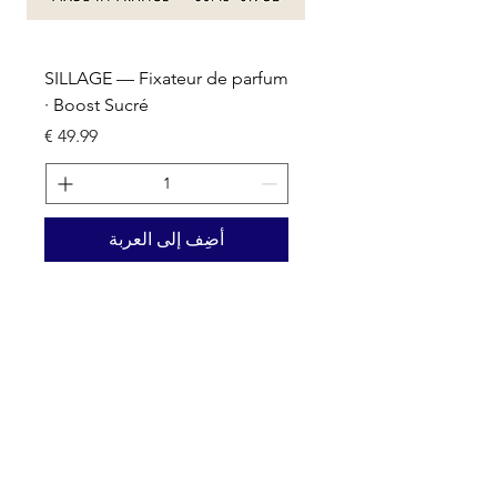
um
SILLAGE — Fixateur de parfum
· Boost Sucré
السعر
أضِف إلى العربة
Nos activités
Grossiste emballage & packaging
Fournisseur de parfum en marque blanche
Remplissage et Conditionnement