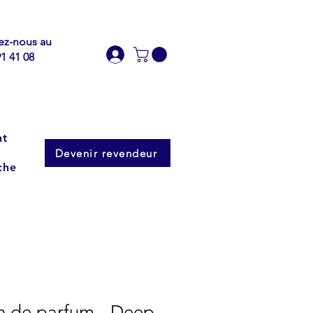
ez-nous au
91 41 08
nt
Devenir revendeur
che
on de parfum - Deep