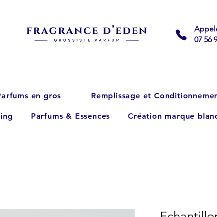
Appel
07 56 
Parfums en gros
Remplissage et Conditionneme
ing
Parfums & Essences
Création marque blan
Echantill