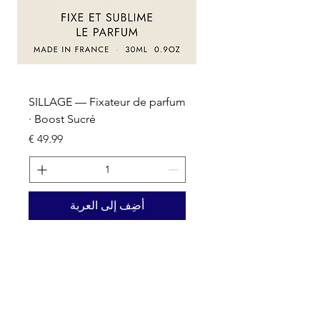
um
SILLAGE — Fixateur de parfum
· Boost Sucré
السعر
أضِف إلى العربة
Nos activités
Grossiste emballage & packaging