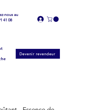
ez-nous au
91 41 08
nt
Devenir revendeur
che
ûtant - Essence de