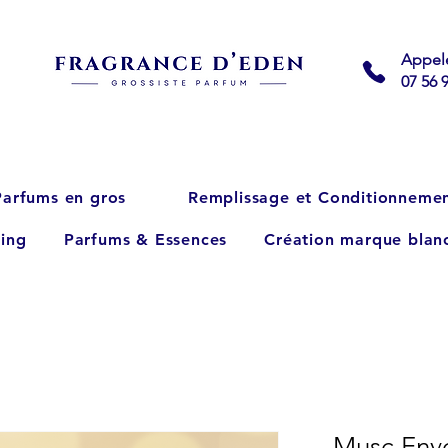
Appel
07 56 
Parfums en gros
Remplissage et Conditionneme
ing
Parfums & Essences
Création marque blan
Musc Envo