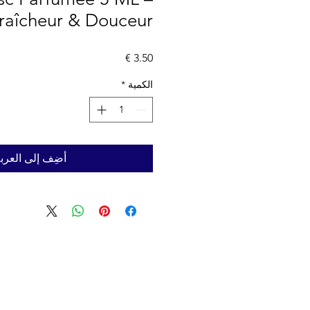
raîcheur & Douceur
السعر
الكمية
*
أضِف إلى العرب