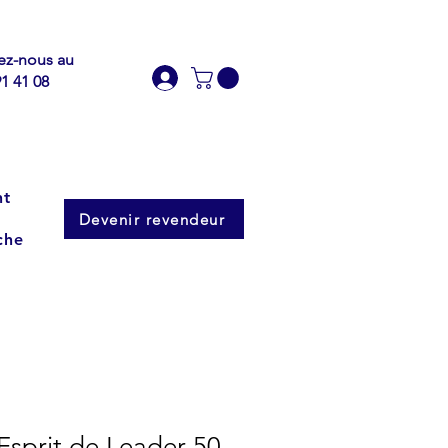
ez-nous au
91 41 08
nt
Devenir revendeur
che
Esprit de Leader 50