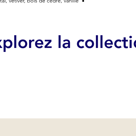
l, vétiver, bois de cèdre, vanille
plorez la collect