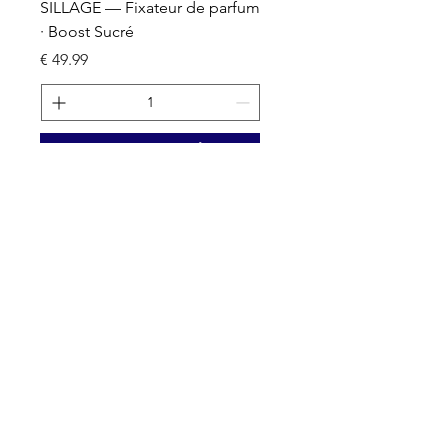
um
SILLAGE — Fixateur de parfum
· Boost Sucré
السعر
أضِف إلى العربة
Nos activités
Grossiste emballage & packaging
Fournisseur de parfum en marque blanche
Remplissage et Conditionnement
Fournisseur grossiste de parfum
Jus macérés prêts à l’emploi