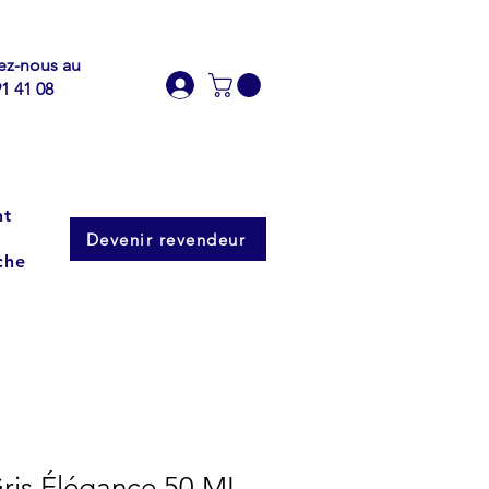
ez-nous au
91 41 08
nt
Devenir revendeur
che
ris Élégance 50 ML