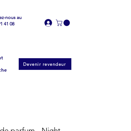
ez-nous au
91 41 08
nt
Devenir revendeur
che
 de parfum - Night