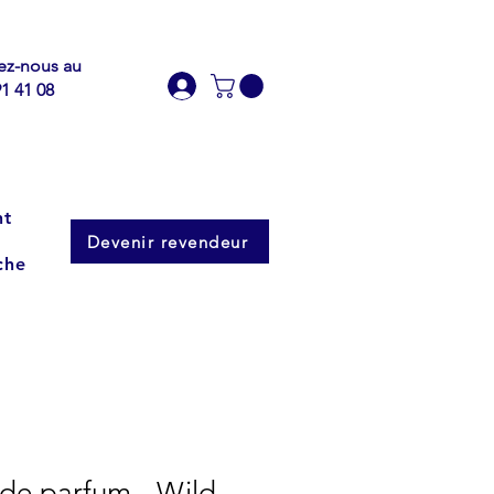
ez-nous au
91 41 08
nt
Devenir revendeur
che
 de parfum - Wild