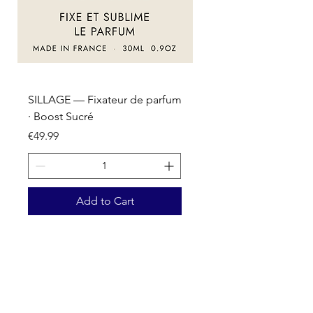
SILLAGE — Fixateur de parfum
SILLAGE — Fixateur d
· Boost Sucré
· Boost Oriental
Price
Price
€49.99
€49.99
Add to Cart
Nos activités
Grossiste emballage & packaging