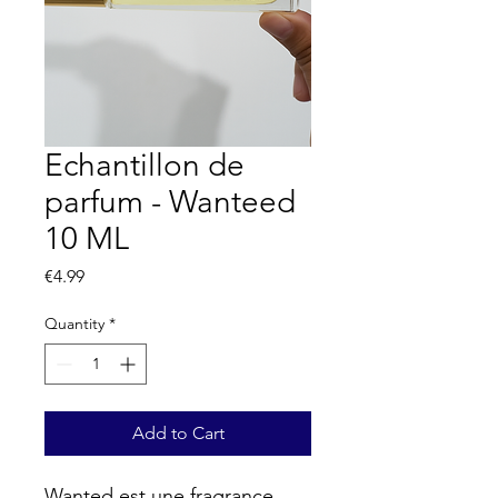
Echantillon de
parfum - Wanteed
10 ML
Price
€4.99
Quantity
*
Add to Cart
Wanted est une fragrance 