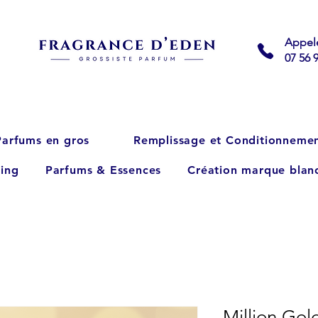
Appel
07 56 
Parfums en gros
Remplissage et Conditionneme
ing
Parfums & Essences
Création marque blan
Million Gol