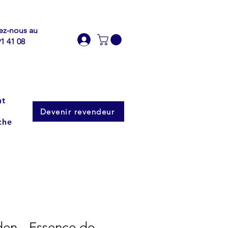
ez-nous au
91 41 08
nt
Devenir revendeur
che
den - Essence de