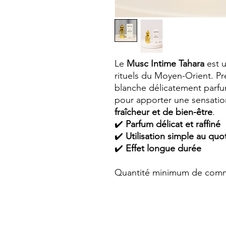
Le
Musc Intime Tahara
est u
rituels du Moyen-Orient. P
blanche délicatement parfumé
pour apporter une sensati
fraîcheur et de bien-être
.
✔️
Parfum délicat et raffiné
✔️
Utilisation simple au quo
✔️
Effet longue durée
Quantité minimum de comm