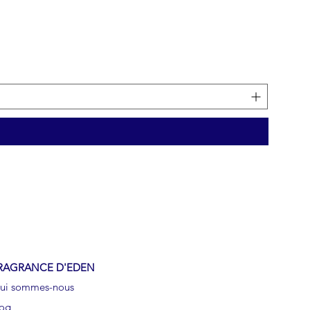
SILL
Pric
€49.
RAGRANCE D'EDEN
ui sommes-nous
log