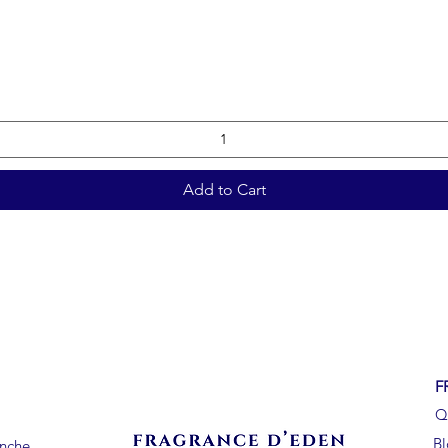
Add to Cart
F
Q
B
anche