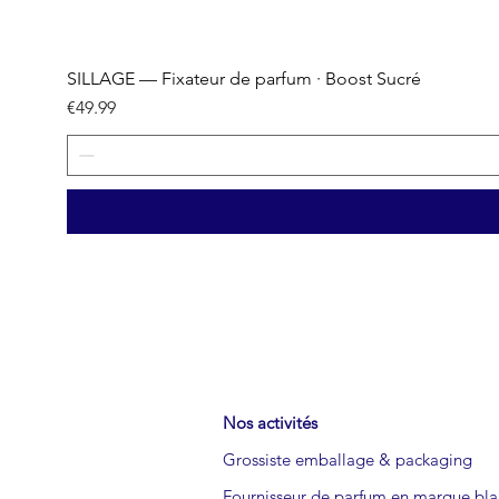
SILLAGE — Fixateur de parfum · Boost Sucré
Price
€49.99
Nos activités
Grossiste emballage & packaging
Fournisseur de parfum en marque bl