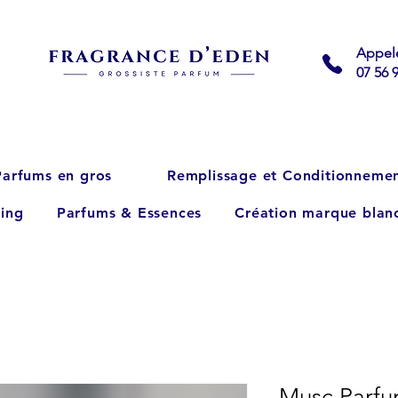
Appel
07 56 
Parfums en gros
Remplissage et Conditionneme
ing
Parfums & Essences
Création marque blan
Musc Parfu