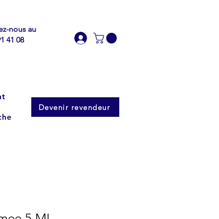
ez-nous au
91 41 08
nt
Devenir revendeur
che
mee 5 ML –