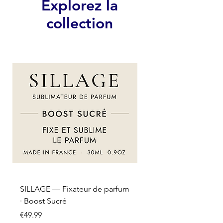
Explorez la
collection
SILLAGE — Fixateur de parfum
SILLAGE — Fixateur d
· Boost Sucré
· Boost Oriental
Price
Price
€49.99
€49.99