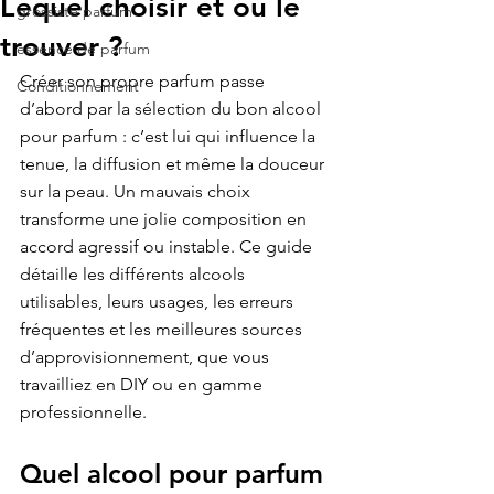
Lequel choisir et où le
grossiste parfum
trouver ?
essence de parfum
Créer son propre parfum passe 
Conditionnement
d’abord par la sélection du bon alcool 
pour parfum : c’est lui qui influence la 
tenue, la diffusion et même la douceur 
sur la peau. Un mauvais choix 
transforme une jolie composition en 
accord agressif ou instable. Ce guide 
détaille les différents alcools 
utilisables, leurs usages, les erreurs 
fréquentes et les meilleures sources 
d’approvisionnement, que vous 
travailliez en DIY ou en gamme 
professionnelle.
Quel alcool pour parfum 