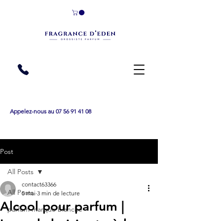
Appelez-nous au 07 56 91 41 08
Post
All Posts
contact63366
All Posts
5 mai
3 min de lecture
Alcool pour parfum |
parfum marque blanche