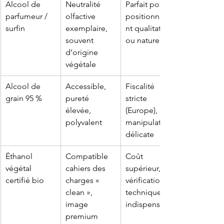
Alcool de 
Neutralité 
Parfait pour 
parfumeur / 
olfactive 
positionneme
surfin
exemplaire, 
nt qualitatif 
souvent 
ou naturel
d’origine 
végétale
Alcool de 
Accessible, 
Fiscalité 
grain 95 %
pureté 
stricte 
élevée, 
(Europe), 
polyvalent
manipulation 
délicate
Éthanol 
Compatible 
Coût 
végétal 
cahiers des 
supérieur, 
certifié bio
charges « 
vérification 
clean », 
technique 
image 
indispensable
premium