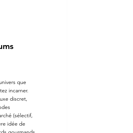
ums 
univers que 
ez incarner. 
uxe discret, 
codes 
ché (sélectif, 
re idée de 
ords gourmands 