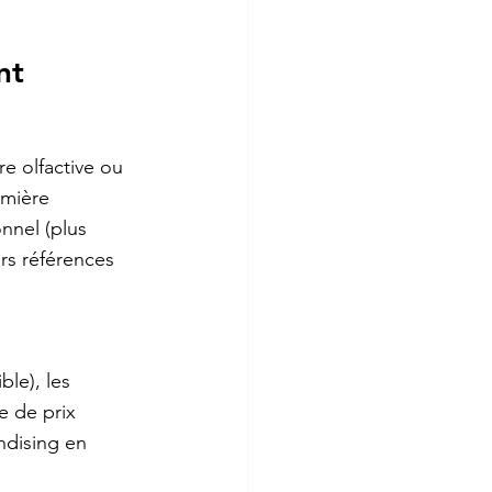
nt
re olfactive ou 
emière 
onnel (plus 
rs références 
le), les 
ie de prix 
ndising en 