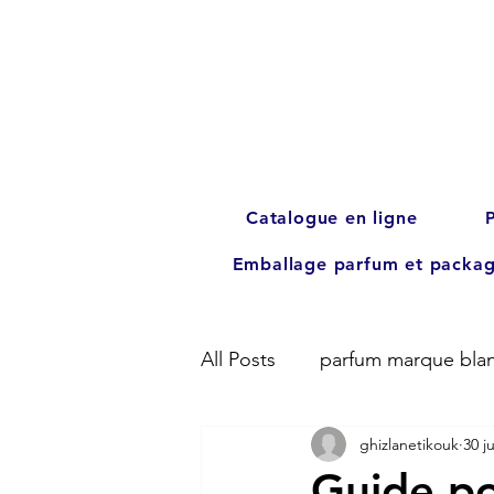
Catalogue en ligne
Emballage parfum et packag
All Posts
parfum marque bla
ghizlanetikouk
30 j
Guide p