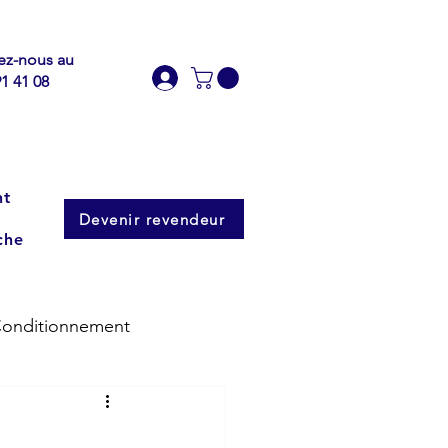
ez-nous au
91 41 08
nt
Devenir revendeur
che
onditionnement