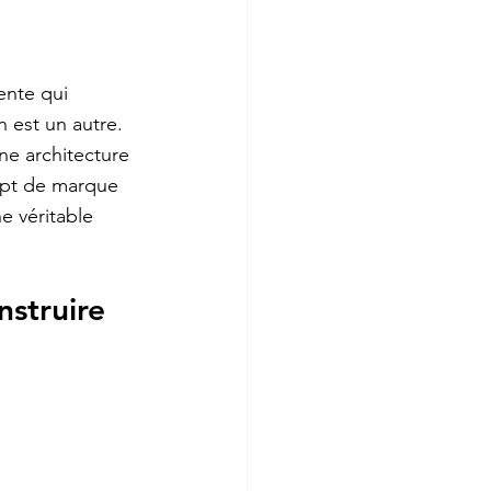
ente qui 
 est un autre. 
ne architecture 
cept de marque 
 véritable 
struire 