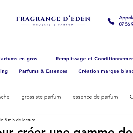
Appel
07 56 
Parfums en gros
Remplissage et Conditionneme
ing
Parfums & Essences
Création marque blan
nche
grossiste parfum
essence de parfum
C
uin
5 min de lecture
our créer une gamme de