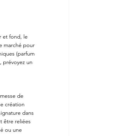
 et fond, le 
de marché pour 
hniques (parfum 
, prévoyez un 
romesse de 
e création 
signature dans 
 être reliées 
lé ou une 