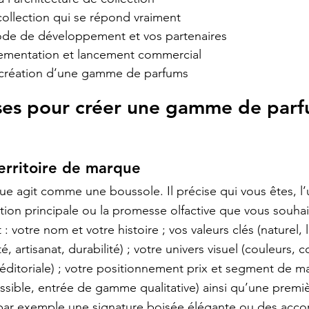
collection qui se répond vraiment
ode de développement et vos partenaires
ementation et lancement commercial
 création d’une gamme de parfums
ases pour créer une gamme de parf
territoire de marque
que agit comme une boussole. Il précise qui vous êtes, l’
tion principale ou la promesse olfactive que vous souhait
: votre nom et votre histoire ; vos valeurs clés (naturel, l
ité, artisanat, durabilité) ; votre univers visuel (couleurs, 
éditoriale) ; votre positionnement prix et segment de mar
sible, entrée de gamme qualitative) ainsi qu’une premiè
 par exemple une signature boisée élégante ou des acc