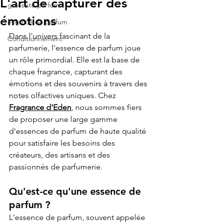
L'art de capturer des
grossiste parfum
émotions
essence de parfum
Dans l'univers fascinant de la 
Conditionnement
parfumerie, l'essence de parfum joue 
un rôle primordial. Elle est la base de 
chaque fragrance, capturant des 
émotions et des souvenirs à travers des 
notes olfactives uniques. Chez 
Fragrance d'Eden
, nous sommes fiers 
de proposer une large gamme 
d'essences de parfum de haute qualité 
pour satisfaire les besoins des 
créateurs, des artisans et des 
passionnés de parfumerie.
Qu'est-ce qu'une 
essence de 
parfum 
?
L'essence de parfum, souvent appelée 