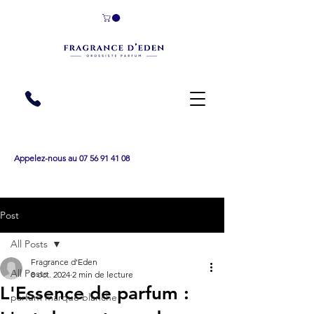
Appelez-nous au 07 56 91 41 08
Post
All Posts
Fragrance d'Eden
All Posts
8 oct. 2024
2 min de lecture
L'Essence de parfum :
parfum marque blanche