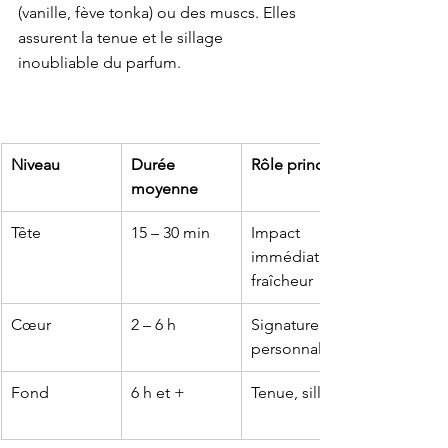
(vanille, fève tonka) ou des muscs. Elles 
assurent la tenue et le sillage 
inoubliable du parfum.
Niveau
Durée 
Rôle principal
moyenne
Tête
15 – 30 min
Impact 
immédiat, 
fraîcheur
Cœur
2 – 6 h
Signature, 
personnalité
Fond
6 h et +
Tenue, sillage