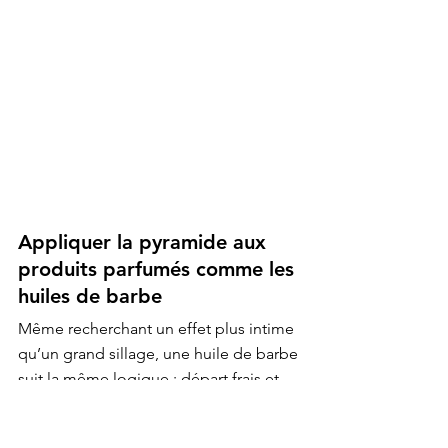
Appliquer la pyramide aux 
produits parfumés comme les 
huiles de barbe
Même recherchant un effet plus intime 
qu’un grand sillage, une huile de barbe 
suit la même logique : départ frais et 
propre (agrumes ou aromatiques), 
cœur boisé ou épicé exprimant la 