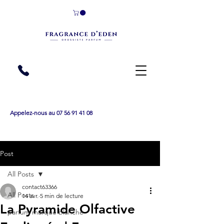
Appelez-nous au 07 56 91 41 08
Post
All Posts
contact63366
All Posts
14 avr.
5 min de lecture
La Pyramide Olfactive
parfum marque blanche