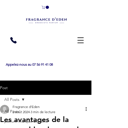
Appelez-nous au 07 56 91 41 08
Post
All Posts
Fragrance d'Eden
All Posts
2 août 2024
3 min de lecture
Les avantages de la
parfum marque blanche