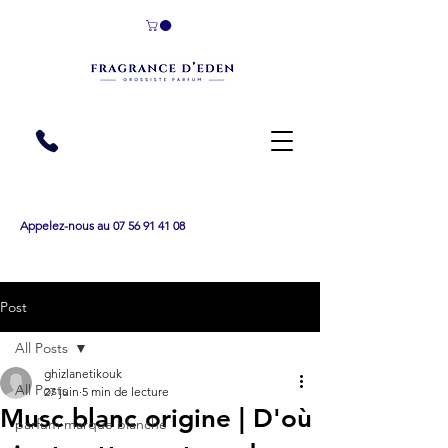
Appelez-nous au 07 56 91 41 08
Post
All Posts
ghizlanetikouk
All Posts
27 juin
5 min de lecture
Musc blanc origine | D'où
parfum marque blanche