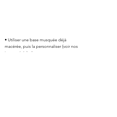
• Utiliser une base musquée déjà 
macérée, puis la personnaliser (voir nos 
jus macérés
).<br>

• Travailler directement avec des 
essences de parfum
 musquées pour 
créer vos concentrés sur mesure.<br>

• Confier la partie technique à un 
partenaire en 
marque blanche
, afin de 
vous concentrer sur l’univers de 
marque.
Le musc blanc se prête aussi à d’autres 
formats : huile de barbe, brume linge, 