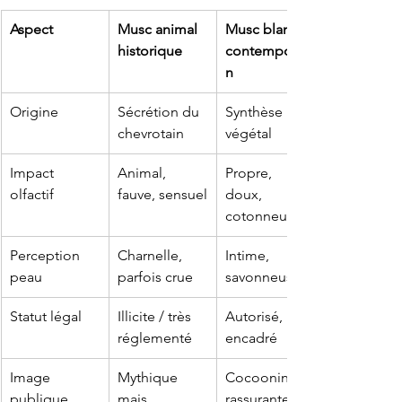
Aspect
Musc animal 
Musc blanc 
historique
contemporai
n
Origine
Sécrétion du 
Synthèse + 
chevrotain
végétal
Impact 
Animal, 
Propre, 
olfactif
fauve, sensuel
doux, 
cotonneux
Perception 
Charnelle, 
Intime, 
peau
parfois crue
savonneuse
Statut légal
Illicite / très 
Autorisé, 
réglementé
encadré
Image 
Mythique 
Cocooning, 
publique
mais 
rassurante