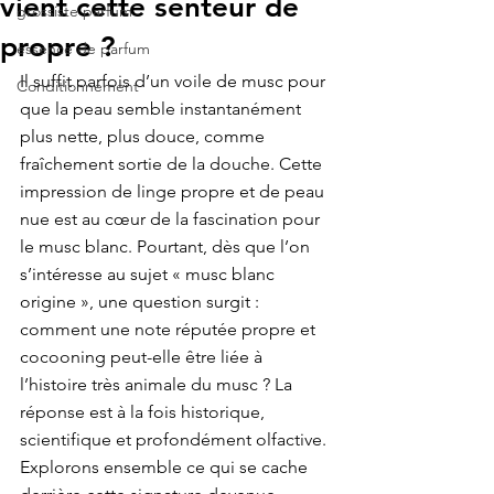
vient cette senteur de
grossiste parfum
propre ?
essence de parfum
Il suffit parfois d’un voile de musc pour 
Conditionnement
que la peau semble instantanément 
plus nette, plus douce, comme 
fraîchement sortie de la douche. Cette 
impression de linge propre et de peau 
nue est au cœur de la fascination pour 
le musc blanc. Pourtant, dès que l’on 
s’intéresse au sujet « musc blanc 
origine », une question surgit : 
comment une note réputée propre et 
cocooning peut-elle être liée à 
l’histoire très animale du musc ? La 
réponse est à la fois historique, 
scientifique et profondément olfactive. 
Explorons ensemble ce qui se cache 