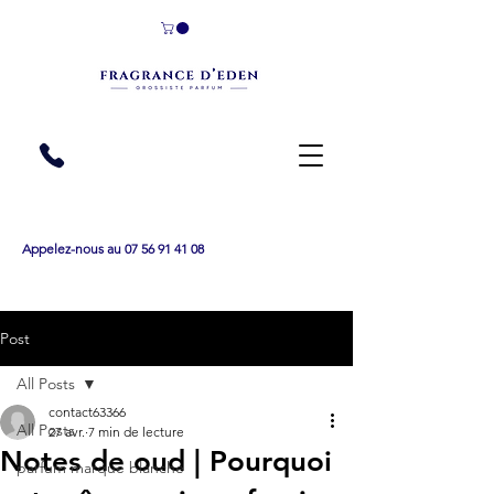
Appelez-nous au 07 56 91 41 08
Post
All Posts
contact63366
All Posts
27 avr.
7 min de lecture
Notes de oud | Pourquoi
parfum marque blanche