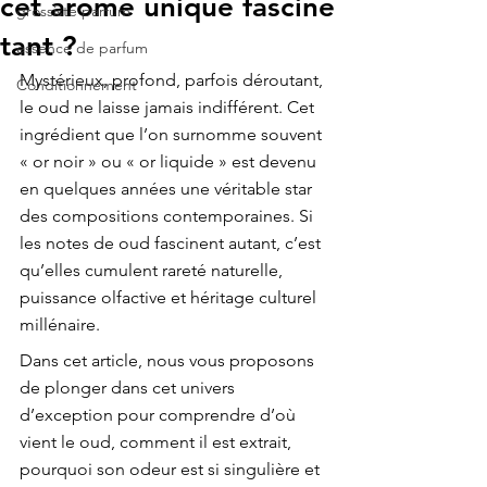
cet arôme unique fascine
grossiste parfum
tant ?
essence de parfum
Mystérieux, profond, parfois déroutant, 
Conditionnement
le oud ne laisse jamais indifférent. Cet 
ingrédient que l’on surnomme souvent 
« or noir » ou « or liquide » est devenu 
en quelques années une véritable star 
des compositions contemporaines. Si 
les notes de oud fascinent autant, c’est 
qu’elles cumulent rareté naturelle, 
puissance olfactive et héritage culturel 
millénaire.
Dans cet article, nous vous proposons 
de plonger dans cet univers 
d’exception pour comprendre d’où 
vient le oud, comment il est extrait, 
pourquoi son odeur est si singulière et 