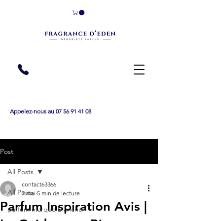
Appelez-nous au 07 56 91 41 08
Post
All Posts
contact63366
All Posts
7 mai
5 min de lecture
Parfum Inspiration Avis |
parfum marque blanche