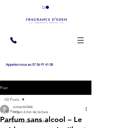
Appelez-nous au 07 56 91 41 08
Post
All Posts
contact63366
All Posts
11 juin
4 min de lecture
Parfum sans alcool – Le
parfum marque blanche