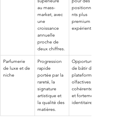
supérieure 
pour des 
au mass-
positionneme
market, avec 
nts plus 
une 
premium et 
croissance 
expérientiels.
annuelle 
proche de 
deux chiffres.
Parfumerie 
Progression 
Opportunité 
de luxe et de 
rapide 
de bâtir des 
niche
portée par la 
plateformes 
rareté, la 
olfactives 
signature 
cohérentes 
artistique et 
et fortement 
la qualité des 
identitaires.
matières.