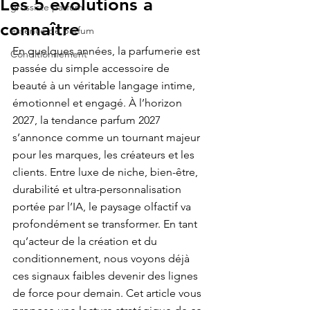
Les 5 évolutions à
grossiste parfum
connaître
essence de parfum
En quelques années, la parfumerie est 
Conditionnement
passée du simple accessoire de 
beauté à un véritable langage intime, 
émotionnel et engagé. À l’horizon 
2027, la tendance parfum 2027 
s’annonce comme un tournant majeur 
pour les marques, les créateurs et les 
clients. Entre luxe de niche, bien-être, 
durabilité et ultra-personnalisation 
portée par l’IA, le paysage olfactif va 
profondément se transformer. En tant 
qu’acteur de la création et du 
conditionnement, nous voyons déjà 
ces signaux faibles devenir des lignes 
de force pour demain. Cet article vous 