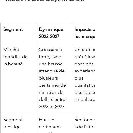
Segment
Dynamique 
Impacts pour 
2023-2027
les marques
Marché 
Croissance 
Un public 
mondial de 
forte, avec 
prêt à investir 
la beauté
une hausse 
dans des 
attendue de 
expériences 
plusieurs 
plus 
centaines de 
qualitatives, 
milliards de 
désirables et 
dollars entre 
singulières.
2023 et 2027.
Segment 
Hausse 
Renforcemen
prestige
nettement 
t de l’attrait 