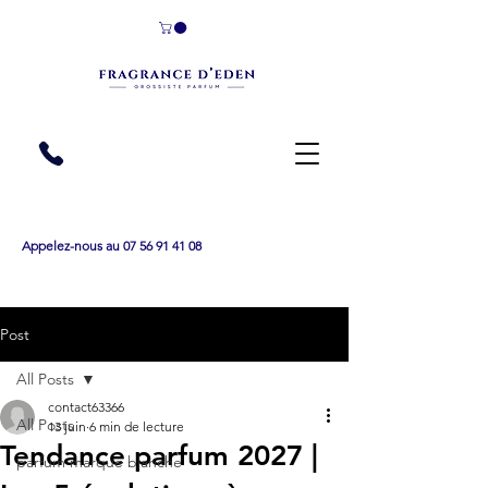
Appelez-nous au 07 56 91 41 08
Post
All Posts
contact63366
All Posts
13 juin
6 min de lecture
Tendance parfum 2027 |
parfum marque blanche