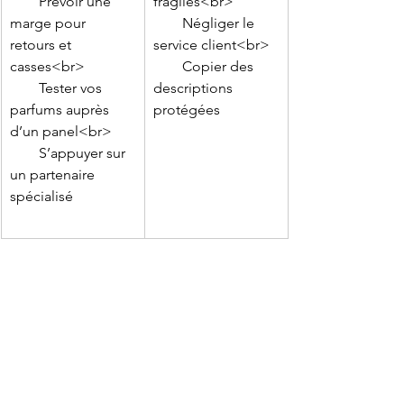
        Prévoir une 
fragiles<br>

marge pour 
        Négliger le 
retours et 
service client<br>

casses<br>

        Copier des 
        Tester vos 
descriptions 
parfums auprès 
protégées

d’un panel<br>

        S’appuyer sur 
un partenaire 
spécialisé
