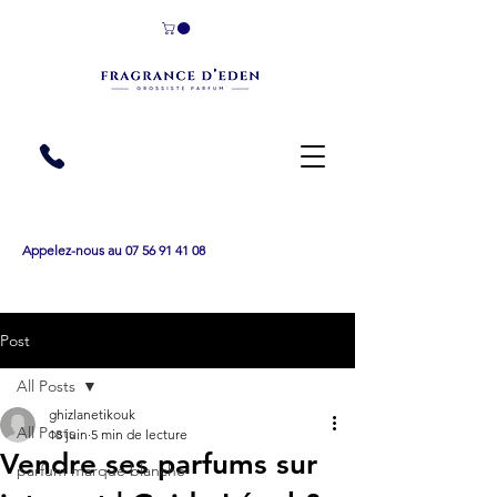
Appelez-nous au 07 56 91 41 08
Post
All Posts
ghizlanetikouk
All Posts
18 juin
5 min de lecture
Vendre ses parfums sur
parfum marque blanche