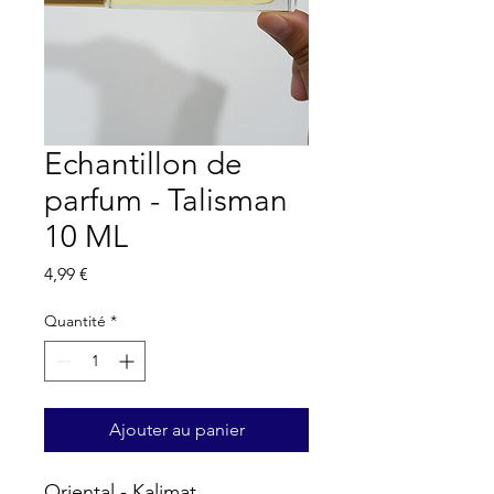
Echantillon de
parfum - Talisman
10 ML
Prix
4,99 €
Quantité
*
Ajouter au panier
Oriental - Kalimat