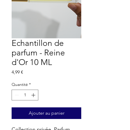
Echantillon de
parfum - Reine
d'Or 10 ML
Prix
4,99 €
Quantité
*
Ajouter au panier
Collection privée. Parfum 