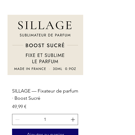
SILLAGE — Fixateur de parfum
SILLAGE — Fixateur d
· Boost Sucré
· Boost Oriental
Prix
Prix
49,99 €
49,99 €
Ajouter au panier