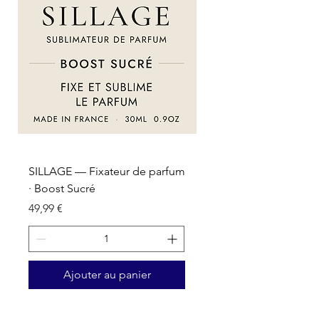
SILLAGE — Fixateur de parfum
SILLAGE — Fixateur d
· Boost Sucré
· Boost Oriental
Prix
Prix
49,99 €
49,99 €
Ajouter au panier