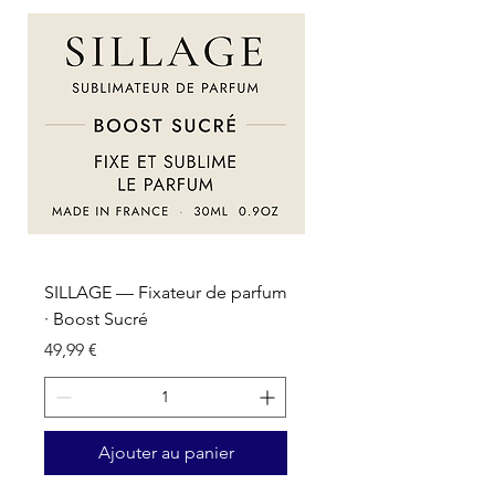
SILLAGE — Fixateur de parfum
SILLAGE — Fixateur d
· Boost Sucré
· Boost Oriental
Prix
Prix
49,99 €
49,99 €
Ajouter au panier