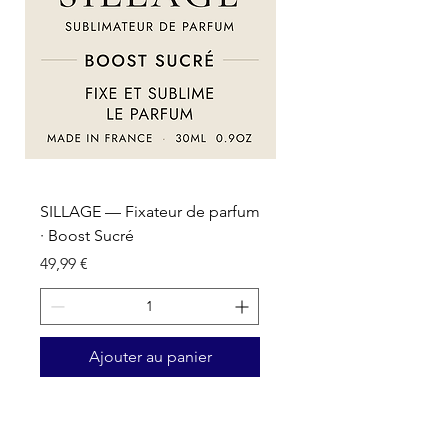
SILLAGE — Fixateur de parfum
SILLAGE — Fixateur d
· Boost Sucré
· Boost Oriental
Prix
Prix
49,99 €
49,99 €
Ajouter au panier