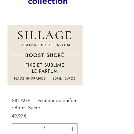
collection
SILLAGE — Fixateur de parfum
SILLAGE — Fixateur d
· Boost Sucré
· Boost Oriental
Prix
Prix
49,99 €
49,99 €