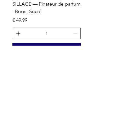
um
SILLAGE — Fixateur de parfum
· Boost Sucré
السعر
أضِف إلى العربة
Nos activités
Grossiste emballage & packaging
Fournisseur de parfum en marque blanche
Remplissage et Conditionnement
Fournisseur grossiste de parfum