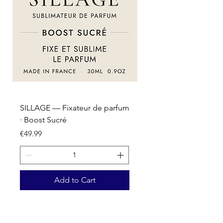
SILLAGE — Fixateur de parfum
SILLAGE — Fixateur d
· Boost Sucré
· Boost Oriental
Price
Price
€49.99
€49.99
Add to Cart