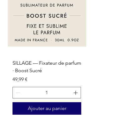
SILLAGE — Fixateur de parfum
SILLAGE — Fixateur d
· Boost Sucré
· Boost Oriental
Prix
Prix
49,99 €
49,99 €
Ajouter au panier