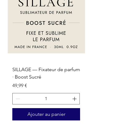
SILLAGE — Fixateur de parfum
SILLAGE — Fixateur d
· Boost Sucré
· Boost Oriental
Prix
Prix
49,99 €
49,99 €
Ajouter au panier