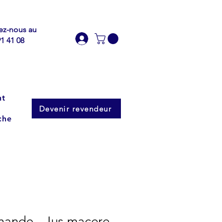
ez-nous au
91 41 08
nt
Devenir revendeur
che
ande - Jus macere