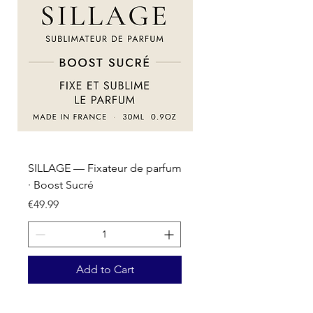
SILLAGE — Fixateur de parfum
SILLAGE — Fixateur d
· Boost Sucré
· Boost Oriental
Price
Price
€49.99
€49.99
Add to Cart