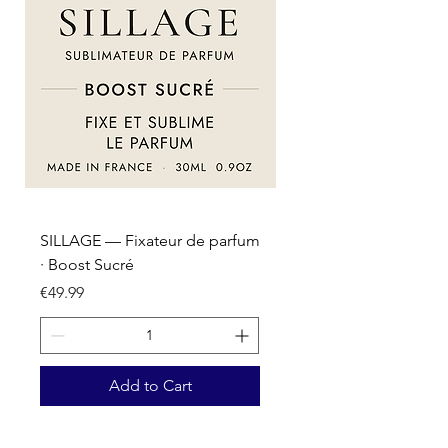
SILLAGE — Fixateur de parfum
SILLAGE — Fixateur d
· Boost Sucré
· Boost Oriental
Price
Price
€49.99
€49.99
Add to Cart