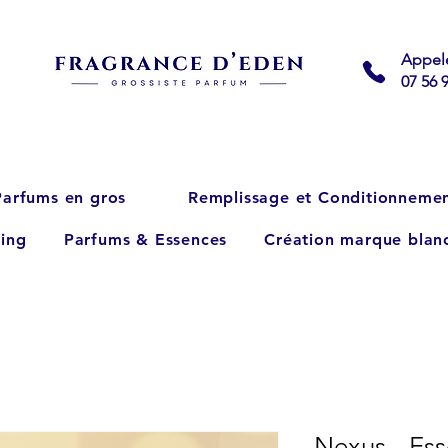
Appel
07 56 
Parfums en gros
Remplissage et Conditionneme
ing
Parfums & Essences
Création marque blan
Nexus - Es