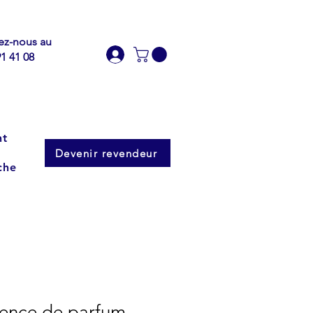
ez-nous au
91 41 08
nt
Devenir revendeur
che
sence de parfum