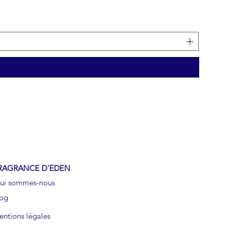
SILL
Pric
€49.
RAGRANCE D'EDEN
ui sommes-nous
log
ntions légales