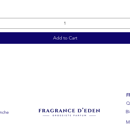
Add to Cart
F
Q
B
anche
Me