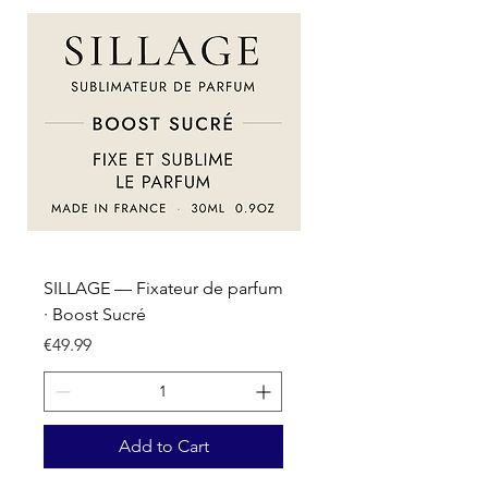
SILLAGE — Fixateur de parfum
SILLAGE — Fixateur d
· Boost Sucré
· Boost Oriental
Price
Price
€49.99
€49.99
Add to Cart