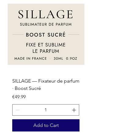
SILLAGE — Fixateur de parfum
SILLAGE — Fixateur d
· Boost Sucré
· Boost Oriental
Price
Price
€49.99
€49.99
Add to Cart